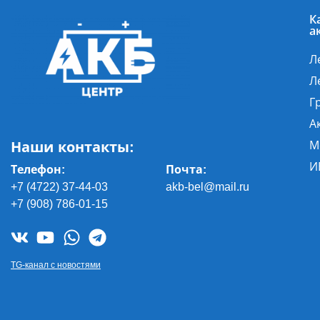
К
а
Л
Л
Г
А
Наши контакты:
М
И
Телефон:
Почта
:
+7 (4722) 37-44-03
akb-bel@mail.ru
+7 (908) 786-01-15
TG-канал с новостями