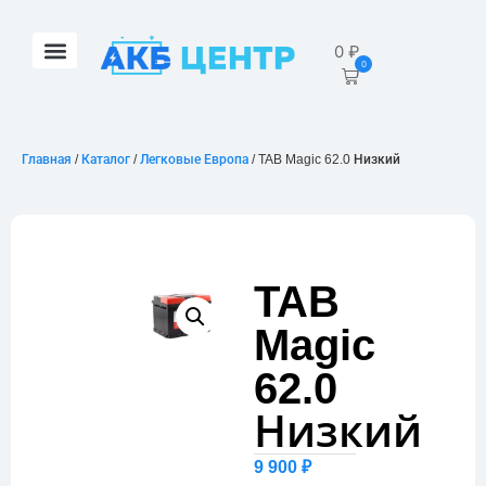
0
₽
0
Главная
/
Каталог
/
Легковые Европа
/ TAB Magic 62.0 Низкий
TAB
Magic
62.0
Низкий
9 900
₽