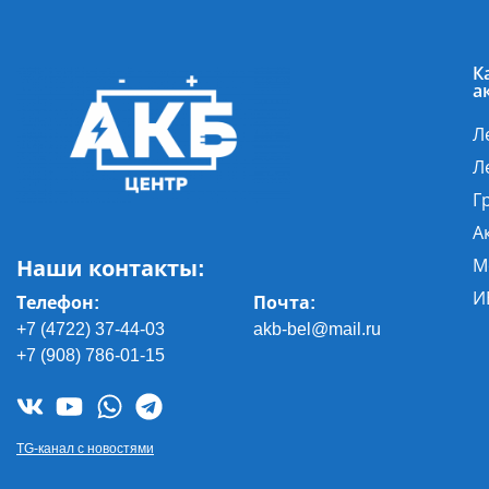
К
а
Л
Л
Г
А
Наши контакты:
М
И
Телефон:
Почта
:
+7 (4722) 37-44-03
akb-bel@mail.ru
+7 (908) 786-01-15
TG-канал с новостями