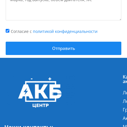
Согласие с
политикой конфиденциальности
Отправить
К
а
Л
Л
Г
А
М