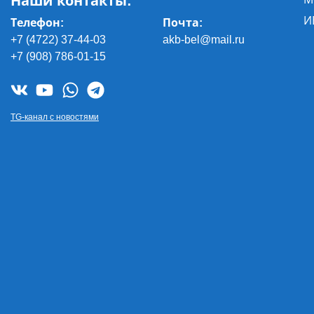
Наши контакты:
И
Телефон:
Почта
:
+7 (4722) 37-44-03
akb-bel@mail.ru
+7 (908) 786-01-15
TG-канал с новостями