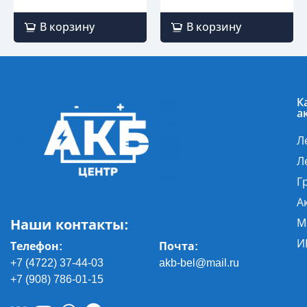
В корзину
В корзину
К
а
Л
Л
Г
А
Наши контакты:
М
И
Телефон:
Почта
:
+7 (4722) 37-44-03
akb-bel@mail.ru
+7 (908) 786-01-15