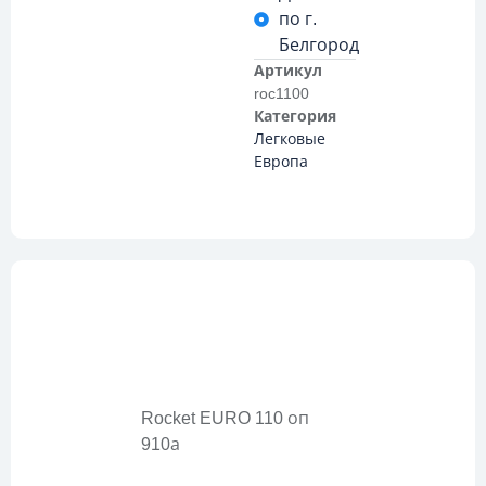
по г.
Белгород
Артикул
roc1100
Категория
Легковые
Европа
Описание
Rocket EURO 110 оп
910а