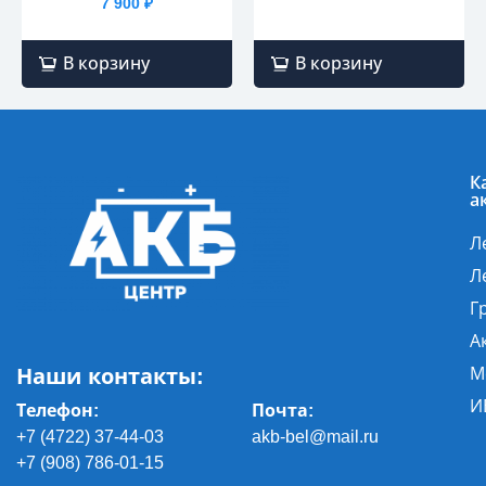
7 900
₽
В корзину
В корзину
К
а
Л
Л
Г
А
Наши контакты:
М
И
Телефон:
Почта
:
+7 (4722) 37-44-03
akb-bel@mail.ru
+7 (908) 786-01-15