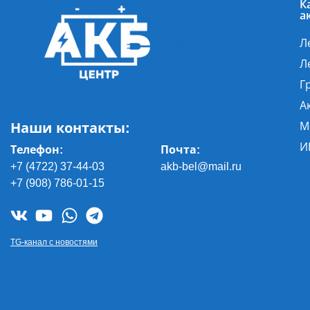
К
а
Л
Л
Г
А
Наши контакты:
М
И
Телефон:
Почта
:
+7 (4722) 37-44-03
akb-bel@mail.ru
+7 (908) 786-01-15
TG-канал с новостями