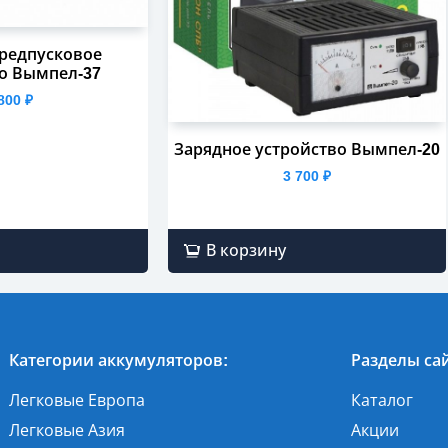
редпусковое
о Вымпел-37
 800
₽
Зарядное устройство Вымпел-20
3 700
₽
В корзину
Категории аккумуляторов:
Разделы сай
Легковые Европа
Каталог
Легковые Азия
Акции