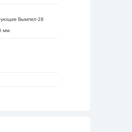
рующее Вымпел-28
0
мм