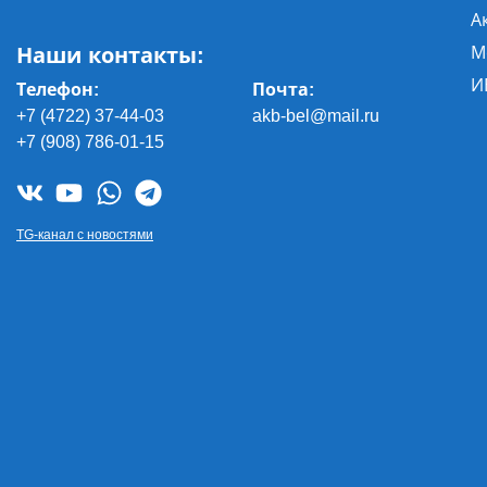
А
Наши контакты:
М
И
Телефон:
Почта
:
+7 (4722) 37-44-03
akb-bel@mail.ru
+7 (908) 786-01-15
TG-канал с новостями