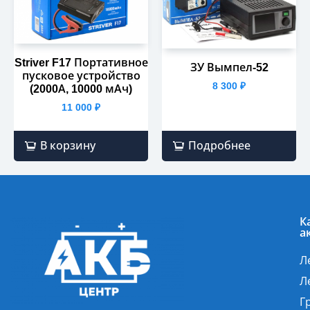
Striver F17 Портативное
ЗУ Вымпел-52
пусковое устройство
8 300
₽
(2000А, 10000 мАч)
11 000
₽
В корзину
Подробнее
К
а
Л
Л
Г