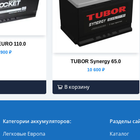
EURO 110.0
 900
₽
TUBOR Synergy 65.0
10 600
₽
В корзину
Категории аккумуляторов:
Разделы сай
Легковые Европа
Каталог