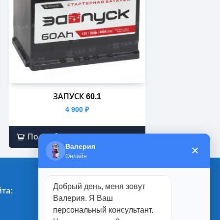
ЗАПУСК 60.1
4 900
₽
Подробнее
Валерия
×
Онлайн
Добрый день, меня зовут
та:
Магазины:
Валерия. Я Ваш
персональный консультант.
г. Белгород