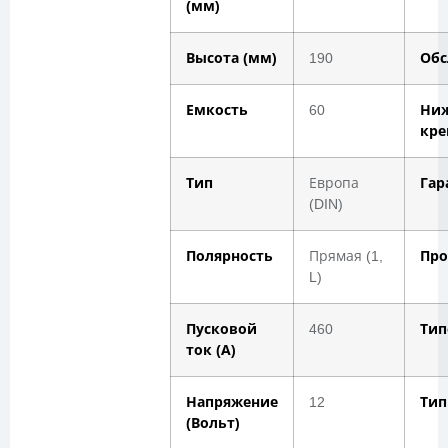
(мм)
Высота (мм)
190
Обс
Емкость
60
Ни
кре
Тип
Европа
Гар
(DIN)
Полярность
Прямая (1,
Про
L)
Пусковой
460
Тип
ток (А)
Напряжение
12
Тип
(Вольт)