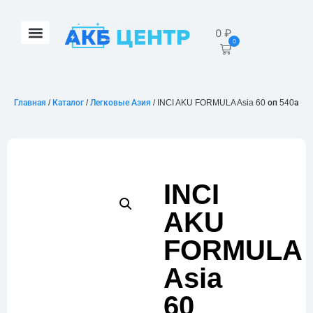
0
₽
0
Главная
/
Каталог
/
Легковые Азия
/ INCI AKU FORMULA Asia 60 оп 540а
INCI
AKU
FORMULA
Asia
60