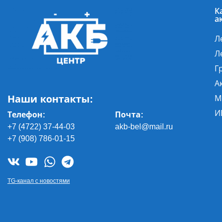
К
а
Л
Л
Г
А
Наши контакты:
М
И
Телефон:
Почта
:
+7 (4722) 37-44-03
akb-bel@mail.ru
+7 (908) 786-01-15
TG-канал с новостями