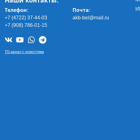
Наши контакты:
И
Телефон:
Почта
:
+7 (4722) 37-44-03
akb-bel@mail.ru
+7 (908) 786-01-15
TG-канал с новостями