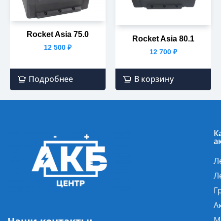
Rocket Asia 75.0
Rocket Asia 80.1
12 500
₽
12 700
₽
Подробнее
В корзину
К
а
Л
Л
Г
А
М