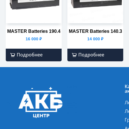
MASTER Batteries 190.4
MASTER Batteries 140.3
16 000
₽
14 000
₽
Подробнее
Подробнее
К
а
Л
Л
Г
А