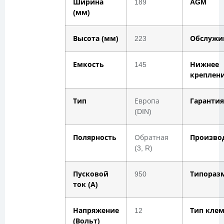
Ширина
189
AGM
(мм)
Высота (мм)
223
Обслужи
Емкость
145
Нижнее
креплен
Тип
Европа
Гарантия
(DIN)
Полярность
Обратная
Произво
(3, R)
Пусковой
950
Типораз
ток (А)
Напряжение
12
Тип кле
(Вольт)