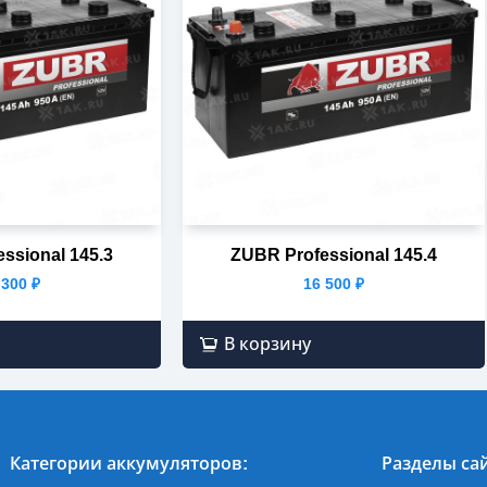
ssional 145.3
ZUBR Professional 145.4
 300
₽
16 500
₽
В корзину
Категории аккумуляторов:
Разделы сай