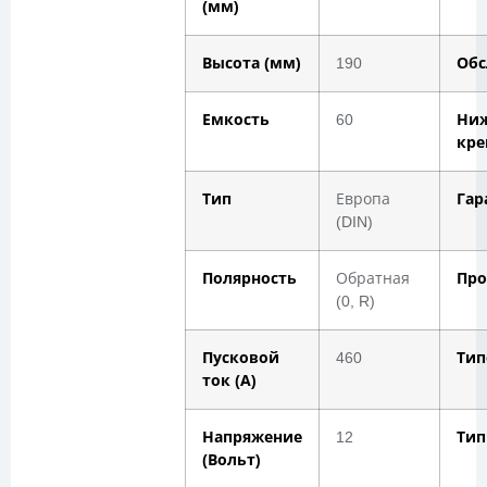
(мм)
Высота (мм)
190
Обс
Емкость
60
Ни
кре
Тип
Европа
Гар
(DIN)
Полярность
Обратная
Про
(0, R)
Пусковой
460
Тип
ток (А)
Напряжение
12
Тип
(Вольт)