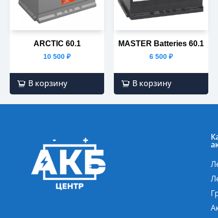
ARCTIC 60.1
MASTER Batteries 60.1
10 500
₽
6 500
₽
В корзину
В корзину
К
а
Л
Л
Г
А