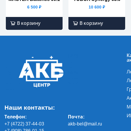
6 500
₽
10 600
₽
В корзину
В корзину
К
а
Л
Л
Г
А
Наши контакты:
М
И
Телефон:
Почта
:
+7 (4722) 37-44-03
akb-bel@mail.ru
+7 (908) 786-01-15