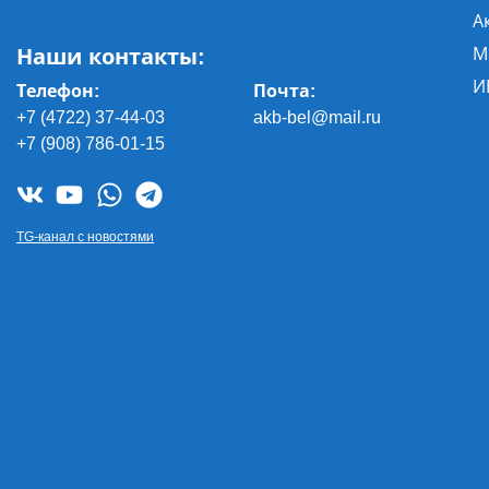
А
Наши контакты:
М
И
Телефон:
Почта
:
+7 (4722) 37-44-03
akb-bel@mail.ru
+7 (908) 786-01-15
TG-канал с новостями