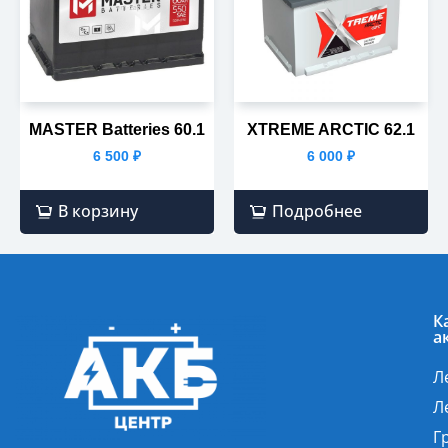
MASTER Batteries 60.1
XTREME ARCTIC 62.1
6 500
₽
6 000
₽
В корзину
Подробнее
К
а
Л
Л
Г