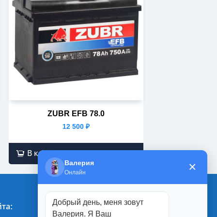
ZUBR EFB 78.0
12 500
₽
В корзину
Валерия
×
Онлайн
Добрый день, меня зовут
та:
Магазины:
Валерия. Я Ваш