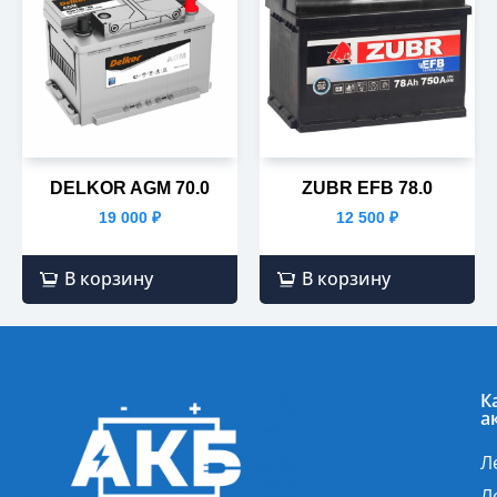
DELKOR AGM 70.0
ZUBR EFB 78.0
19 000
₽
12 500
₽
В корзину
В корзину
К
а
Л
Л