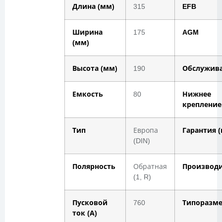
Длина (мм)
315
EFB
Ширина
175
AGM
(мм)
Высота (мм)
190
Обслужив
Емкость
80
Нижнее
крепление
Тип
Европа
Гарантия (
(DIN)
Полярность
Обратная
Производ
(1, R)
Пусковой
760
Типоразм
ток (А)