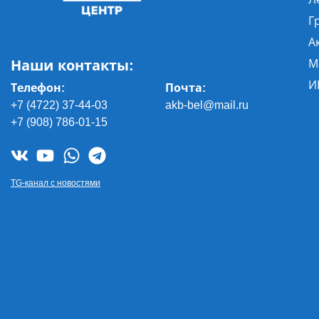
Г
А
Наши контакты:
М
И
Телефон:
Почта
:
+7 (4722) 37-44-03
akb-bel@mail.ru
+7 (908) 786-01-15
TG-канал с новостями