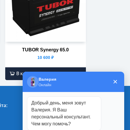
TUBOR Synergy 65.0
10 600
₽
В корзину
Валерия
×
Онлайн
Добрый день, меня зовут
та:
Магазины:
Валерия. Я Ваш
персональный консультант.
г. Белгород
Чем могу помочь?