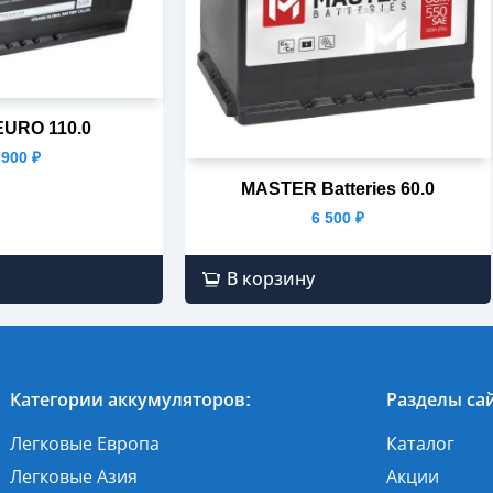
EURO 110.0
 900
₽
MASTER Batteries 60.0
6 500
₽
В корзину
Категории аккумуляторов:
Разделы сай
Легковые Европа
Каталог
Легковые Азия
Акции