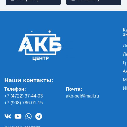
К
а
Л
Л
Г
А
Наши контакты:
М
И
Телефон:
Почта
:
+7 (4722) 37-44-03
akb-bel@mail.ru
+7 (908) 786-01-15