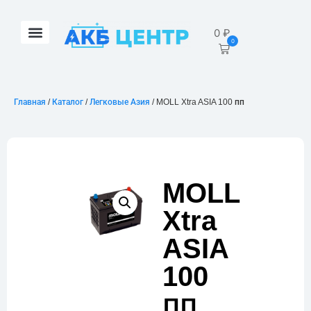
0
₽
0
Главная
/
Каталог
/
Легковые Азия
/ MOLL Xtra ASIA 100 пп
MOLL
Xtra
ASIA
100
пп