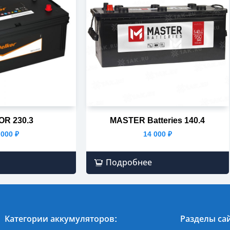
R 230.3
MASTER Batteries 140.4
 000
₽
14 000
₽
Подробнее
Категории аккумуляторов:
Разделы сай