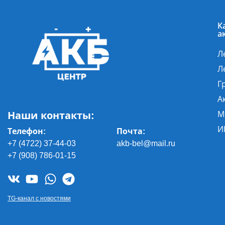
К
а
Л
Л
Г
А
Наши контакты:
М
И
Телефон:
Почта
:
+7 (4722) 37-44-03
akb-bel@mail.ru
+7 (908) 786-01-15
TG-канал с новостями