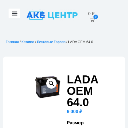
0
₽
0
Главная
/
Каталог
/
Легковые Европа
/ LADA OEM 64.0
LADA
OEM
64.0
9 000
₽
Размер