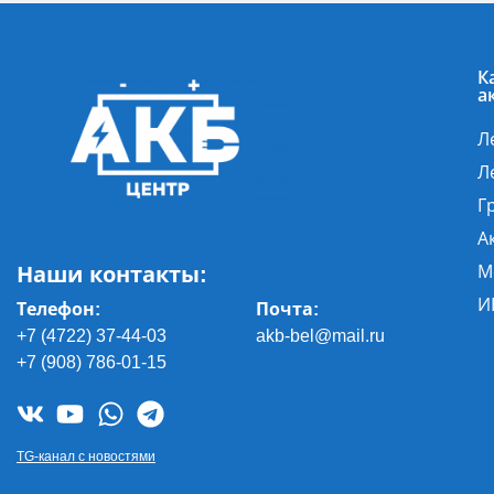
К
а
Л
Л
Г
А
Наши контакты:
М
И
Телефон:
Почта
:
+7 (4722) 37-44-03
akb-bel@mail.ru
+7 (908) 786-01-15
TG-канал с новостями