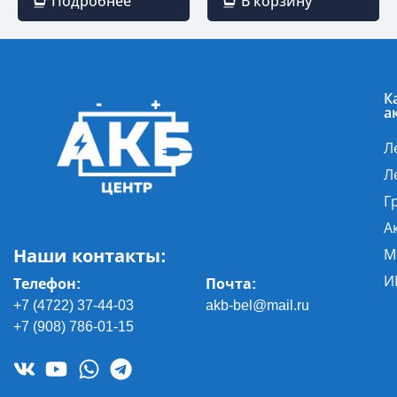
Подробнее
В корзину
К
а
Л
Л
Г
А
Наши контакты:
М
И
Телефон:
Почта
:
+7 (4722) 37-44-03
akb-bel@mail.ru
+7 (908) 786-01-15