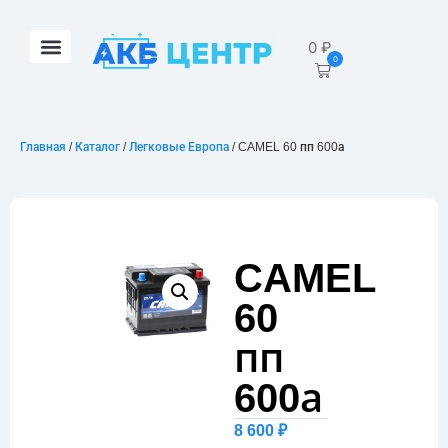
0
₽
0
Главная
/
Каталог
/
Легковые Европа
/ CAMEL 60 пп 600а
CAMEL
60
пп
600а
8 600
₽