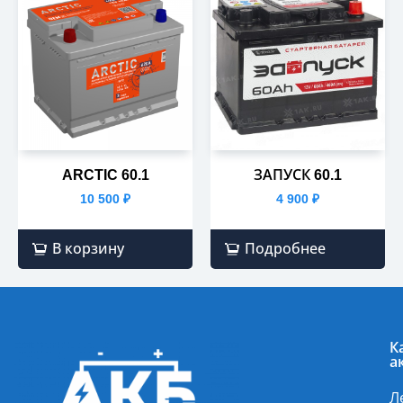
ARCTIC 60.1
ЗАПУСК 60.1
10 500
₽
4 900
₽
В корзину
Подробнее
К
а
Л