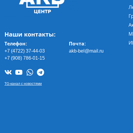
Л
Г
А
Наши контакты:
М
И
Телефон:
Почта
:
+7 (4722) 37-44-03
akb-bel@mail.ru
+7 (908) 786-01-15
TG-канал с новостями