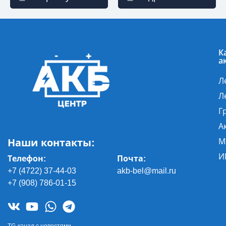
К
а
Л
Л
Г
А
Наши контакты:
М
И
Телефон:
Почта
:
+7 (4722) 37-44-03
akb-bel@mail.ru
+7 (908) 786-01-15