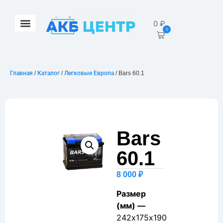
0
₽
0
Главная
/
Каталог
/
Легковые Европа
/ Bars 60.1
Bars
60.1
8 000
₽
Размер
(мм) —
242х175х190