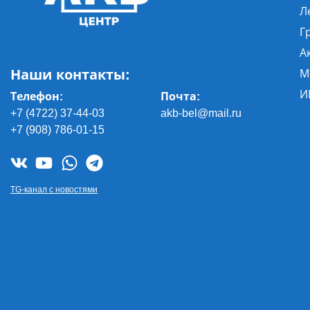
Л
Г
А
Наши контакты:
М
И
Телефон:
Почта
:
+7 (4722) 37-44-03
akb-bel@mail.ru
+7 (908) 786-01-15
TG-канал с новостями