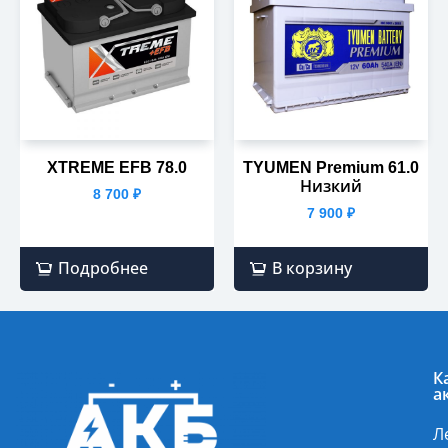
XTREME EFB 78.0
TYUMEN Premium 61.0
Низкий
8 700
₽
7 900
₽
Подробнее
В корзину
К
а
Л