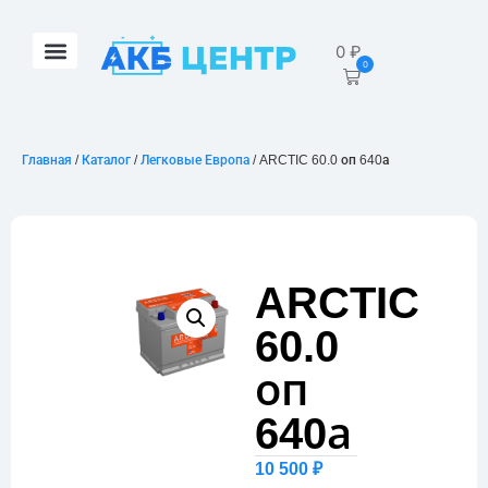
0
₽
0
Главная
/
Каталог
/
Легковые Европа
/ ARCTIC 60.0 оп 640а
ARCTIC
60.0
оп
640а
10 500
₽