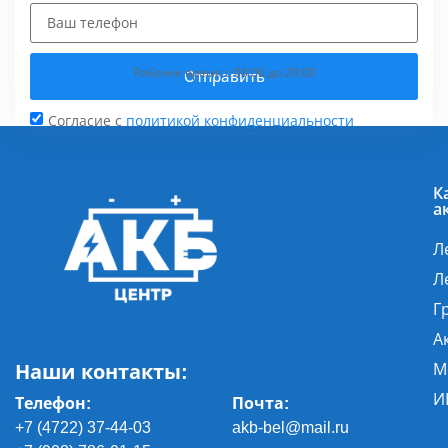
Рабочее время с 08:00 до 20:00
Отправить
Согласие с
политикой конфиденциальности
К
а
Л
Л
Г
А
Наши контакты:
М
И
Телефон:
Почта
:
+7 (4722) 37-44-03
akb-bel@mail.ru