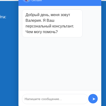
Онлайн
Добрый день, меня зовут
та:
Магазины:
Валерия. Я Ваш
персональный консультант.
г. Белгород
Чем могу помочь?
ул. Студенческая, 1П
ул. Юбилейная, 2
ул. Менделеева, 5А
ул. Благодатная 1а
➤