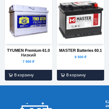
TYUMEN Premium 61.0
MASTER Batteries 60.1
Низкий
6 500
₽
7 900
₽
В корзину
В корзину
К
а