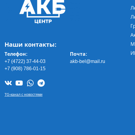
Л
Л
Г
А
Наши контакты:
М
И
Телефон:
Почта
:
+7 (4722) 37-44-03
akb-bel@mail.ru
+7 (908) 786-01-15
TG-канал с новостями