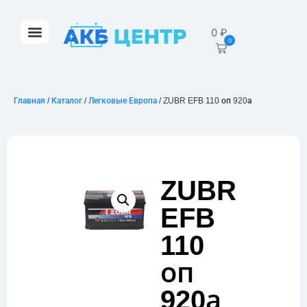
0
₽
0
Главная
/
Каталог
/
Легковые Европа
/ ZUBR EFB 110 оп 920а
ZUBR
EFB
110
оп
920а