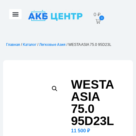
0
₽
0
Главная
/
Каталог
/
Легковые Азия
/ WESTA ASIA 75.0 95D23L
WESTA
ASIA
75.0
95D23L
11 500
₽