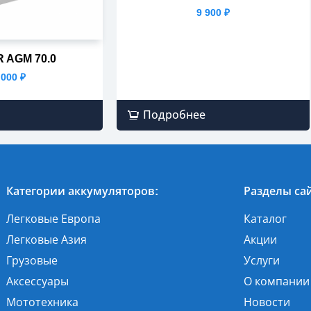
9 900
₽
 AGM 70.0
 000
₽
Подробнее
Категории аккумуляторов:
Разделы сай
Легковые Европа
Каталог
Легковые Азия
Акции
Грузовые
Услуги
Аксессуары
О компании
Мототехника
Новости