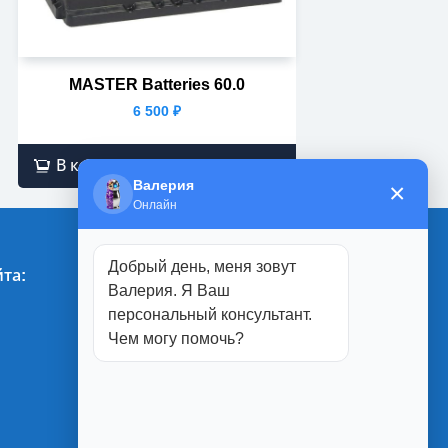
MASTER Batteries 60.0
6 500
₽
В корзину
Валерия
×
Онлайн
Добрый день, меня зовут
та:
Магазины:
Валерия. Я Ваш
персональный консультант.
г. Белгород
Чем могу помочь?
ул. Студенческая, 1П
ул. Юбилейная, 2
ул. Менделеева, 5А