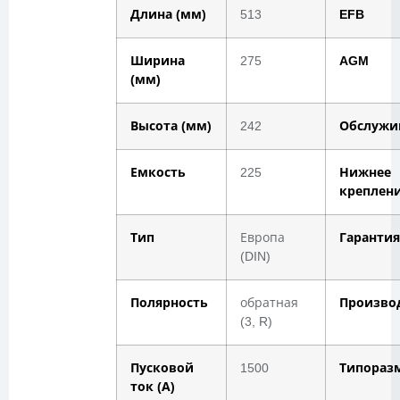
Длина (мм)
513
EFB
Ширина
275
AGM
(мм)
Высота (мм)
242
Обслужи
Емкость
225
Нижнее
креплен
Тип
Европа
Гарантия
(DIN)
Полярность
обратная
Произво
(3, R)
Пусковой
1500
Типораз
ток (А)