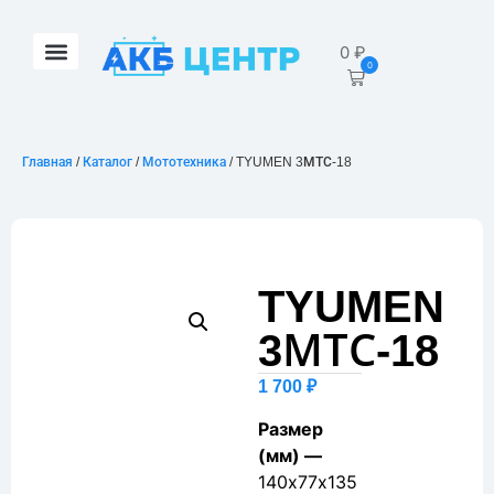
0
₽
0
Главная
/
Каталог
/
Мототехника
/ TYUMEN 3МТС-18
TYUMEN
3МТС-18
1 700
₽
Размер
(мм) —
140х77х135