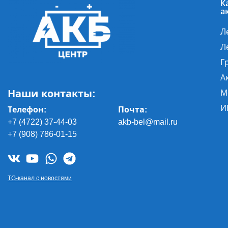
К
а
Л
Л
Г
А
Наши контакты:
М
И
Телефон:
Почта
:
+7 (4722) 37-44-03
akb-bel@mail.ru
+7 (908) 786-01-15
TG-канал с новостями