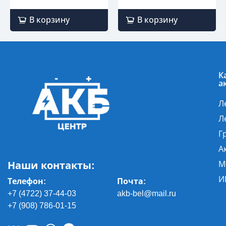
В корзину
В корзину
К
а
Л
Л
Г
А
Наши контакты:
М
И
Телефон:
Почта
:
+7 (4722) 37-44-03
akb-bel@mail.ru
+7 (908) 786-01-15