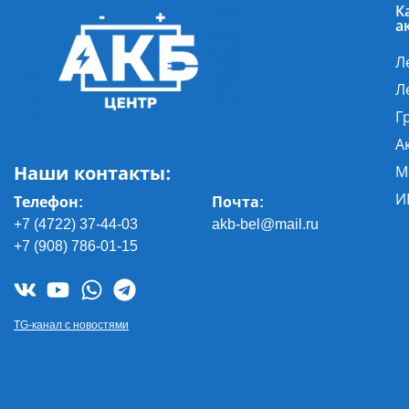
К
а
Л
Л
Г
А
Наши контакты:
М
И
Телефон:
Почта
:
+7 (4722) 37-44-03
akb-bel@mail.ru
+7 (908) 786-01-15
TG-канал с новостями