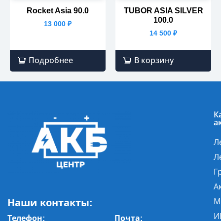
Rocket Asia 90.0
TUBOR ASIA SILVER
100.0
13 000
₽
14 500
₽
Подробнее
В корзину
К
а
Л
Л
Г
А
Наши контакты:
М
И
Телефон:
Почта
: