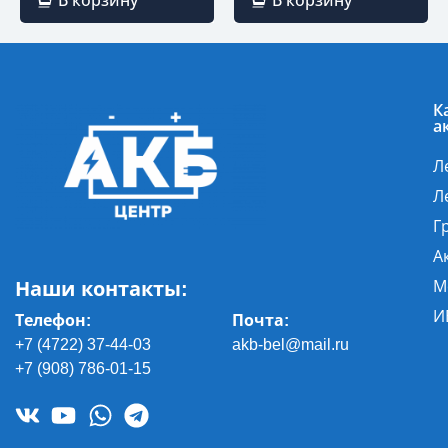
В корзину
В корзину
К
а
Л
Л
Г
А
Наши контакты:
М
И
Телефон:
Почта
:
+7 (4722) 37-44-03
akb-bel@mail.ru
+7 (908) 786-01-15