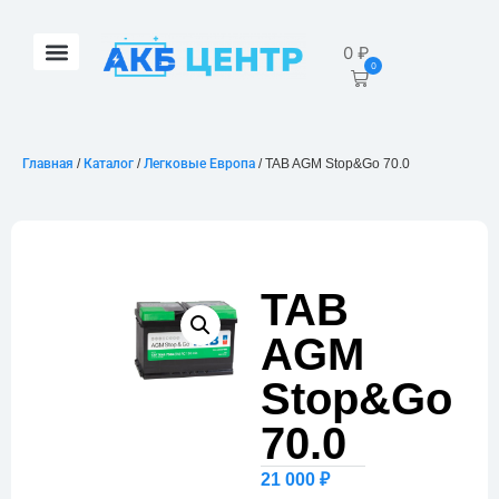
0
₽
0
Главная
/
Каталог
/
Легковые Европа
/ TAB AGM Stop&Go 70.0
TAB
AGM
Stop&Go
70.0
21 000
₽