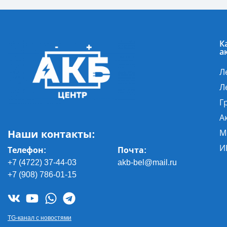
К
а
Л
Л
Г
А
Наши контакты:
М
И
Телефон:
Почта
:
+7 (4722) 37-44-03
akb-bel@mail.ru
+7 (908) 786-01-15
TG-канал с новостями