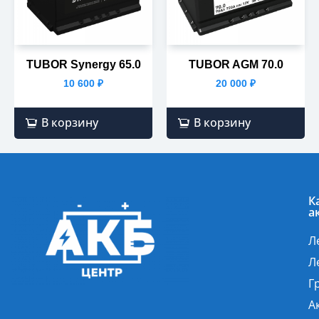
TUBOR Synergy 65.0
TUBOR AGM 70.0
10 600
₽
20 000
₽
В корзину
В корзину
К
а
Л
Л
Г
А