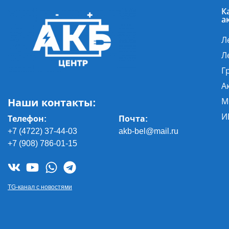
К
а
Л
Л
Г
А
Наши контакты:
М
И
Телефон:
Почта
:
+7 (4722) 37-44-03
akb-bel@mail.ru
+7 (908) 786-01-15
TG-канал с новостями