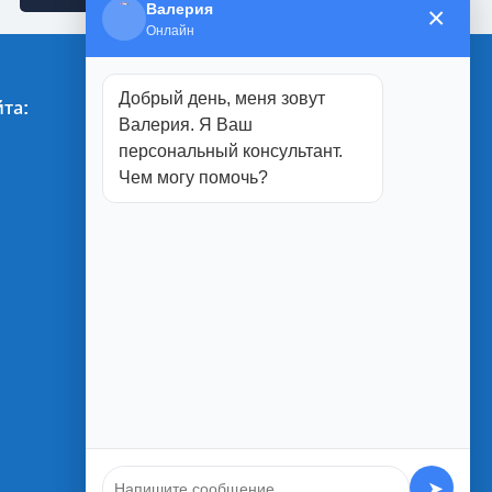
Валерия
×
Онлайн
Добрый день, меня зовут
та:
Магазины:
Валерия. Я Ваш
персональный консультант.
г. Белгород
Чем могу помочь?
ул. Студенческая, 1П
ул. Юбилейная, 2
ул. Менделеева, 5А
ул. Благодатная 1а
➤