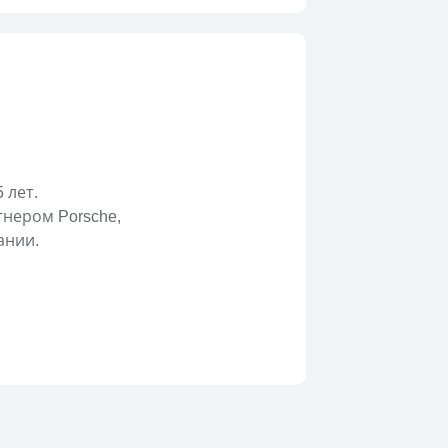
 лет.
нером Porsche,
ании.