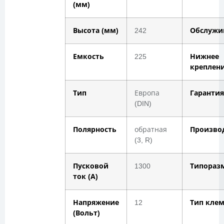
(мм)
Высота (мм)
242
Обслужи
Емкость
225
Нижнее
креплен
Тип
Европа
Гарантия
(DIN)
Полярность
обратная
Произво
(3, R)
Пусковой
1300
Типораз
ток (А)
Напряжение
12
Тип кле
(Вольт)