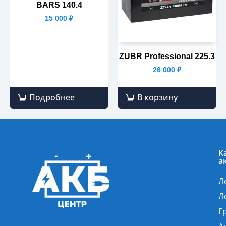
BARS 140.4
15 000
₽
ZUBR Professional 225.3
26 000
₽
Подробнее
В корзину
К
а
Л
Л
Г