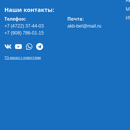
А
Наши контакты:
М
И
Телефон:
Почта
:
+7 (4722) 37-44-03
akb-bel@mail.ru
+7 (908) 786-01-15
TG-канал с новостями