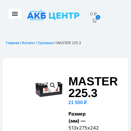
0
₽
0
Главная
/
Каталог
/
Грузовые
/ MASTER 225.3
MASTER
225.3
21 500
₽
Размер
(мм) —
513х275х242