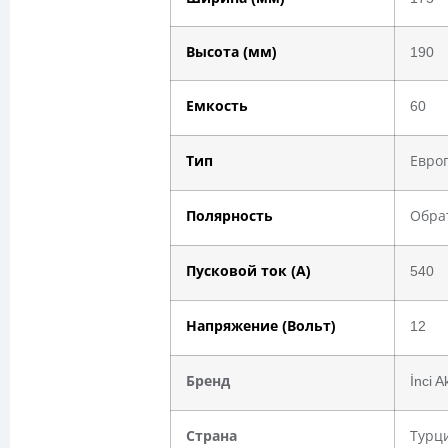
Высота (мм)
190
Емкость
60
Тип
Европ
Полярность
Обрат
Пусковой ток (А)
540
Напряжение (Вольт)
12
Бренд
İnci A
Страна
Турц