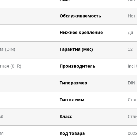
Обслуживаемость
Нет
Нижнее крепление
Да
а (DIN)
Гарантия (мес)
12
ная (0, R)
Производитель
İnci
Типоразмер
DIN 
Тип клемм
Ста
kü
Класс
Ста
ия
Код товара
002