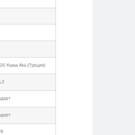
 GS Yuasa Akü (Турция)
L2
ндарт
ндарт
29