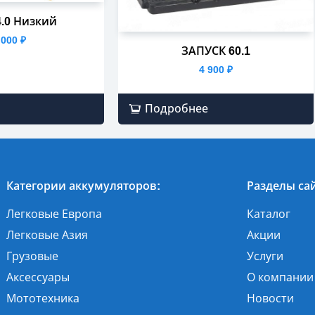
.0 Низкий
 000
₽
ЗАПУСК 60.1
4 900
₽
Подробнее
Категории аккумуляторов:
Разделы сай
Легковые Европа
Каталог
Легковые Азия
Акции
Грузовые
Услуги
Аксессуары
О компании
Мототехника
Новости