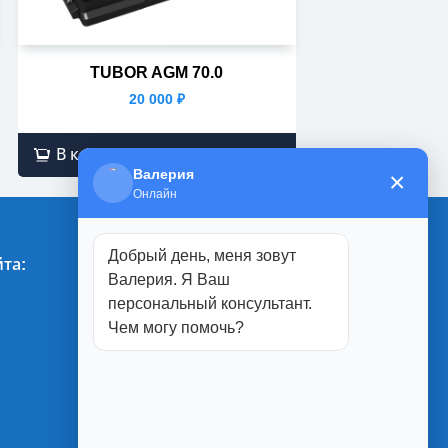
TUBOR AGM 70.0
20 000
₽
В корзину
Валерия
×
Онлайн
Добрый день, меня зовут
та:
Магазины:
Валерия. Я Ваш
персональный консультант.
г. Белгород
Чем могу помочь?
ул. Студенческая, 1П
ул. Юбилейная, 2
ул. Менделеева, 5А
ул. Благодатная 1а