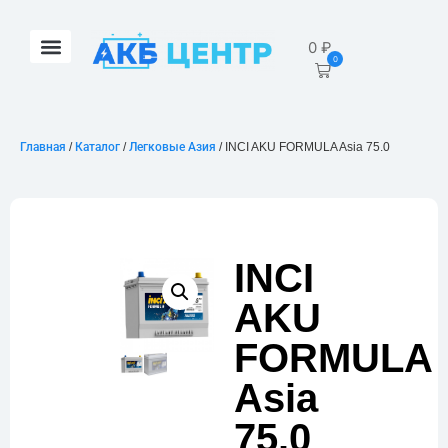
0
₽
0
Главная
/
Каталог
/
Легковые Азия
/ INCI AKU FORMULA Asia 75.0
INCI
AKU
FORMULA
Asia
75.0