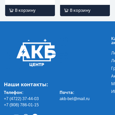
В корзину
В корзину
К
а
Л
Л
Г
А
Наши контакты:
М
И
Телефон:
Почта
:
+7 (4722) 37-44-03
akb-bel@mail.ru
+7 (908) 786-01-15