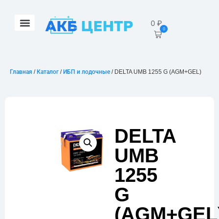
0
₽
0
Главная
/
Каталог
/
ИБП и лодочные
/ DELTA UMB 1255 G (AGM+GEL)
DELTA
UMB
1255
G
(AGM+GEL