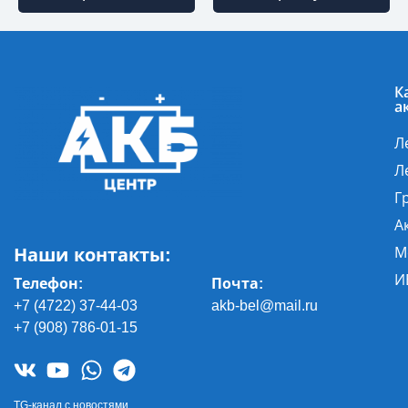
К
а
Л
Л
Г
А
Наши контакты:
М
И
Телефон:
Почта
:
+7 (4722) 37-44-03
akb-bel@mail.ru
+7 (908) 786-01-15
TG-канал с новостями