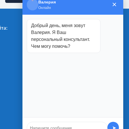
Валерия
×
Онлайн
Добрый день, меня зовут
та:
Магазины:
Валерия. Я Ваш
персональный консультант.
г. Белгород
Чем могу помочь?
ул. Студенческая, 1П
ул. Юбилейная, 2
ул. Менделеева, 5А
ул. Благодатная 1а
➤