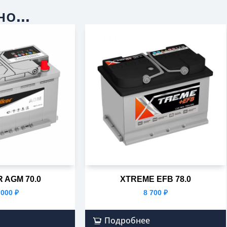
о...
 AGM 70.0
XTREME EFB 78.0
 000
₽
8 700
₽
Подробнее