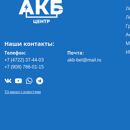
Л
Л
Г
А
Наши контакты:
М
И
Телефон:
Почта
:
+7 (4722) 37-44-03
akb-bel@mail.ru
+7 (908) 786-01-15
TG-канал с новостями