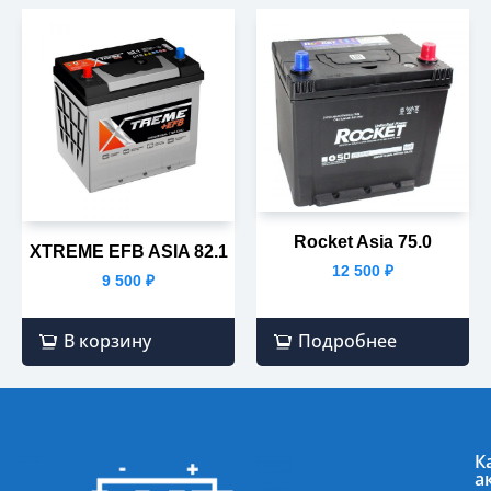
Rocket Asia 75.0
XTREME EFB ASIA 82.1
12 500
₽
9 500
₽
В корзину
Подробнее
К
а