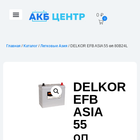
0
₽
0
Главная
/
Каталог
/
Легковые Азия
/ DELKOR EFB ASIA 55 оп 80B24L
DELKOR
EFB
ASIA
55
оп